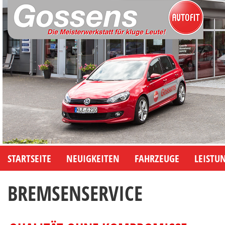
STARTSEITE
NEUIGKEITEN
FAHRZEUGE
LEISTU
BREMSENSERVICE